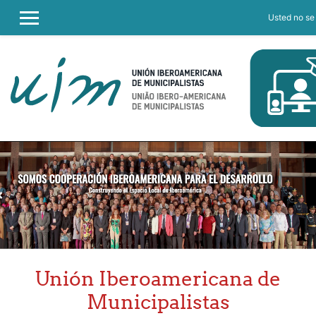
Usted no se 
PANEL LATERAL
Salta al contenido principal
Unión Iberoamericana de
Municipalistas