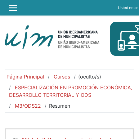
Salta al contenido principal
Usted no se 
PANEL LATERAL
Página Principal
Cursos
(oculto/s)
ESPECIALIZACIÓN EN PROMOCIÓN ECONÓMICA,
DESARROLLO TERRITORIAL Y ODS
M3/ODS22
Resumen